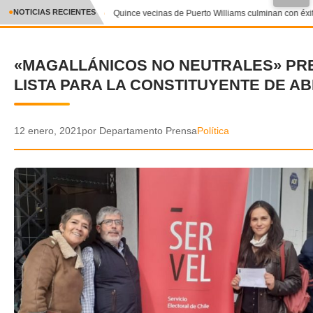
●
NOTICIAS RECIENTES
Quince vecinas de Puerto Williams culminan con éxito 
CRÓNICA
«MAGALLÁNICOS NO NEUTRALES» PR
✕
DEPORTES
LISTA PARA LA CONSTITUYENTE DE AB
ENTRETENIMIENTO Y CULTURA
POLICIAL
12 enero, 2021
por Departamento Prensa
Política
POLÍTICA
AUDIOS
VIDEOS
GALERIA DE FOTOS
APP MÓVIL