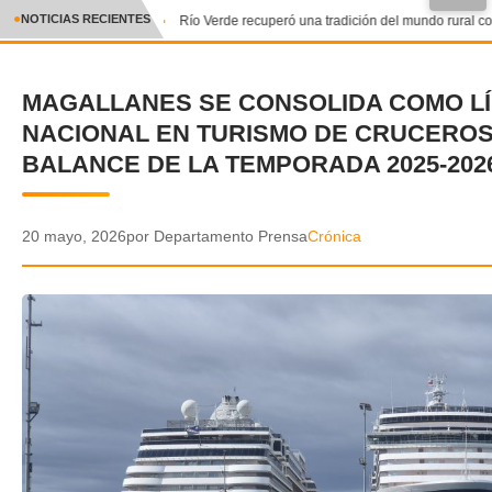
●
NOTICIAS RECIENTES
Río Verde recuperó una tradición del mundo rural con
CRÓNICA
MAGALLANES SE CONSOLIDA COMO L
✕
DEPORTES
NACIONAL EN TURISMO DE CRUCEROS
ENTRETENIMIENTO Y CULTURA
BALANCE DE LA TEMPORADA 2025-202
POLICIAL
20 mayo, 2026
por Departamento Prensa
Crónica
POLÍTICA
AUDIOS
VIDEOS
GALERIA DE FOTOS
APP MÓVIL