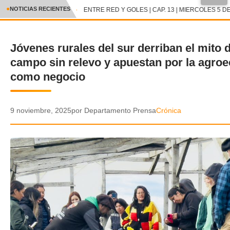
●
NOTICIAS RECIENTES
ENTRE RED Y GOLES | CAP. 13 | MIERCOLES 5 DE
CRÓNICA
Jóvenes rurales del sur derriban el mito d
✕
DEPORTES
campo sin relevo y apuestan por la agroe
ENTRETENIMIENTO Y CULTURA
como negocio
POLICIAL
9 noviembre, 2025
por Departamento Prensa
Crónica
POLÍTICA
AUDIOS
VIDEOS
GALERIA DE FOTOS
APP MÓVIL