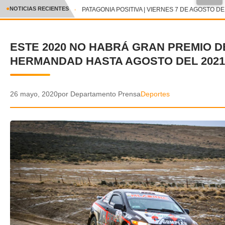
●
NOTICIAS RECIENTES
PATAGONIA POSITIVA | VIERNES 7 DE AGOSTO DE 
CRÓNICA
ESTE 2020 NO HABRÁ GRAN PREMIO D
✕
DEPORTES
HERMANDAD HASTA AGOSTO DEL 2021
ENTRETENIMIENTO Y CULTURA
POLICIAL
26 mayo, 2020
por Departamento Prensa
Deportes
POLÍTICA
AUDIOS
VIDEOS
GALERIA DE FOTOS
APP MÓVIL