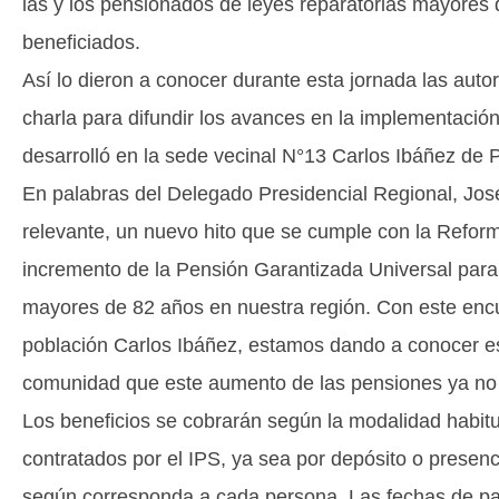
las y los pensionados de leyes reparatorias mayores 
beneficiados.
Así lo dieron a conocer durante esta jornada las aut
charla para difundir los avances en la implementación 
desarrolló en la sede vecinal N°13 Carlos Ibáñez de 
En palabras del Delegado Presidencial Regional, Jos
relevante, un nuevo hito que se cumple con la Refor
incremento de la Pensión Garantizada Universal par
mayores de 82 años en nuestra región. Con este encu
población Carlos Ibáñez, estamos dando a conocer es
comunidad que este aumento de las pensiones ya no 
Los beneficios se cobrarán según la modalidad habit
contratados por el IPS, ya sea por depósito o prese
según corresponda a cada persona. Las fechas de pago