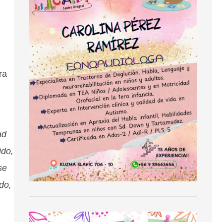
ra
ad
ido,
se
do,