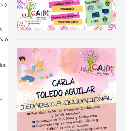
co y
s
k»
o
or.
”