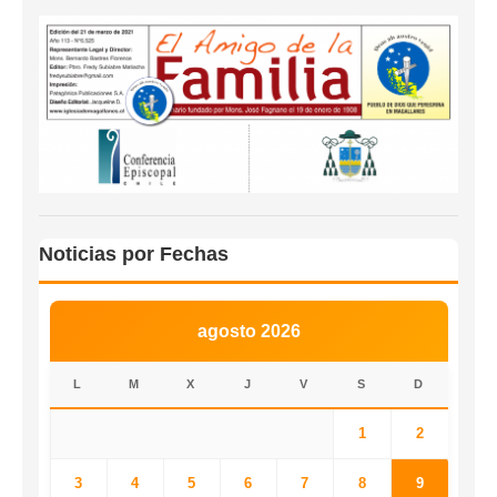
Noticias por Fechas
agosto 2026
L
M
X
J
V
S
D
1
2
3
4
5
6
7
8
9