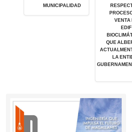
MUNICIPALIDAD
RESPECT
PROCESO
VENTA
EDIF
BIOCLIMÁ
QUE ALBE
ACTUALMENT
LA ENT
GUBERNAMEN