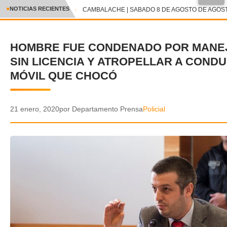
●
NOTICIAS RECIENTES
CAMBALACHE | SABADO 8 DE AGOSTO DE AGOSTO
CRÓNICA
HOMBRE FUE CONDENADO POR MANEJ
✕
DEPORTES
SIN LICENCIA Y ATROPELLAR A COND
ENTRETENIMIENTO Y CULTURA
MÓVIL QUE CHOCÓ
POLICIAL
21 enero, 2020
por Departamento Prensa
Policial
POLÍTICA
AUDIOS
VIDEOS
GALERIA DE FOTOS
APP MÓVIL