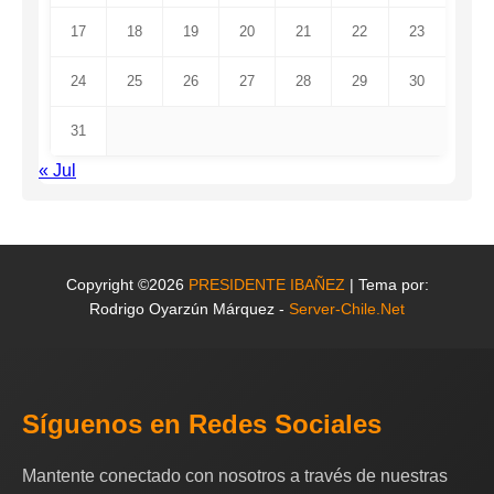
17
18
19
20
21
22
23
24
25
26
27
28
29
30
31
« Jul
Copyright ©2026
PRESIDENTE IBAÑEZ
| Tema por:
Rodrigo Oyarzún Márquez -
Server-Chile.Net
Síguenos en Redes Sociales
Mantente conectado con nosotros a través de nuestras