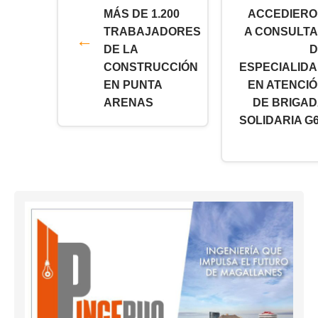
MÁS DE 1.200
ACCEDIERO
TRABAJADORES
A CONSULT
DE LA
D
CONSTRUCCIÓN
ESPECIALID
EN PUNTA
EN ATENCI
ARENAS
DE BRIGA
SOLIDARIA G