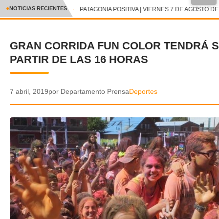
●
NOTICIAS RECIENTES
PATAGONIA POSITIVA | VIERNES 7 DE AGOSTO DE 
CRÓNICA
GRAN CORRIDA FUN COLOR TENDRÁ SU
✕
DEPORTES
PARTIR DE LAS 16 HORAS
ENTRETENIMIENTO Y CULTURA
POLICIAL
7 abril, 2019
por Departamento Prensa
Deportes
POLÍTICA
AUDIOS
VIDEOS
GALERIA DE FOTOS
APP MÓVIL