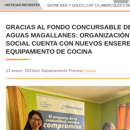
●
NOTICIAS RECIENTES
ENTRE RED Y GOLES | CAP. 13 | MIERCOLES 5 DE
CRÓNICA
GRACIAS AL FONDO CONCURSABLE D
✕
DEPORTES
AGUAS MAGALLANES: ORGANIZACIÓN
ENTRETENIMIENTO Y CULTURA
SOCIAL CUENTA CON NUEVOS ENSERE
EQUIPAMIENTO DE COCINA
POLICIAL
POLÍTICA
13 enero, 2023
por Departamento Prensa
Crónica
AUDIOS
VIDEOS
GALERIA DE FOTOS
APP MÓVIL