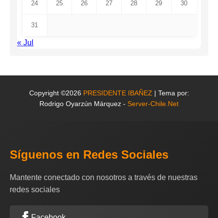
24
25
26
27
28
29
30
31
« Jul
Copyright ©2026
PRESIDENTE IBAÑEZ
| Tema por:
Rodrigo Oyarzún Márquez -
Server-Chile.Net
Síguenos en Redes Sociales
Mantente conectado con nosotros a través de nuestras
redes sociales
Facebook