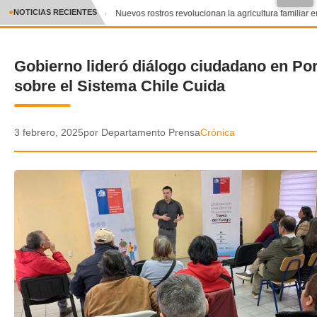
●
NOTICIAS RECIENTES
Nuevos rostros revolucionan la agricultura familiar en
CRÓNICA
Gobierno lideró diálogo ciudadano en Po
✕
DEPORTES
sobre el Sistema Chile Cuida
ENTRETENIMIENTO Y CULTURA
POLICIAL
3 febrero, 2025
por Departamento Prensa
Crónica
POLÍTICA
AUDIOS
VIDEOS
GALERIA DE FOTOS
APP MÓVIL