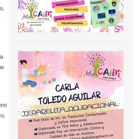
s,
,
ta
ue
emi
ro