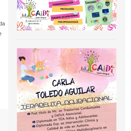
ida
e