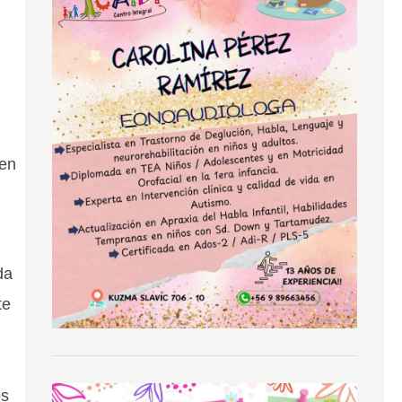
ien
da
te
os