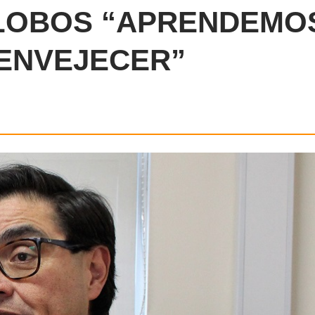
 LOBOS “APRENDEMO
A ENVEJECER”