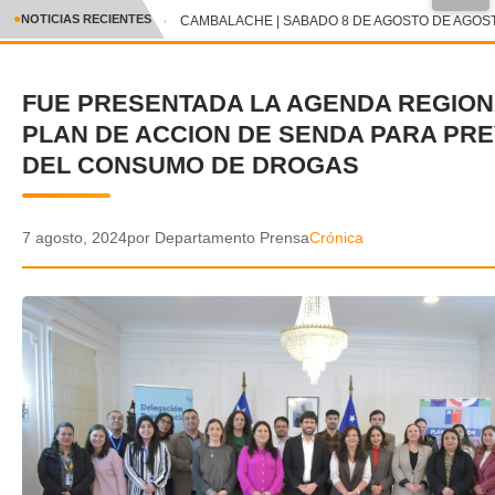
●
NOTICIAS RECIENTES
CAMBALACHE | SABADO 8 DE AGOSTO DE AGOSTO
CRÓNICA
FUE PRESENTADA LA AGENDA REGION
✕
DEPORTES
PLAN DE ACCION DE SENDA PARA PR
ENTRETENIMIENTO Y CULTURA
DEL CONSUMO DE DROGAS
POLICIAL
7 agosto, 2024
por Departamento Prensa
Crónica
POLÍTICA
AUDIOS
VIDEOS
GALERIA DE FOTOS
APP MÓVIL