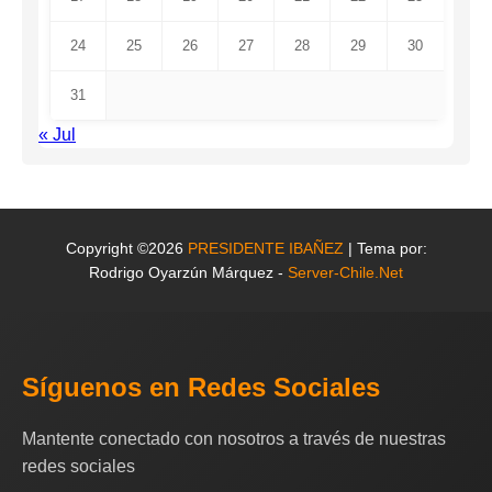
24
25
26
27
28
29
30
31
« Jul
Copyright ©2026
PRESIDENTE IBAÑEZ
| Tema por:
Rodrigo Oyarzún Márquez -
Server-Chile.Net
Síguenos en Redes Sociales
Mantente conectado con nosotros a través de nuestras
redes sociales