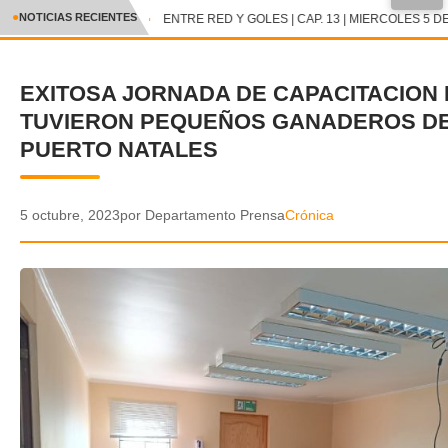
●
NOTICIAS RECIENTES
ENTRE RED Y GOLES | CAP. 13 | MIERCOLES 5 DE
CRÓNICA
EXITOSA JORNADA DE CAPACITACION
✕
DEPORTES
TUVIERON PEQUEÑOS GANADEROS DE
ENTRETENIMIENTO Y CULTURA
PUERTO NATALES
POLICIAL
5 octubre, 2023
por Departamento Prensa
Crónica
POLÍTICA
AUDIOS
VIDEOS
GALERIA DE FOTOS
APP MÓVIL