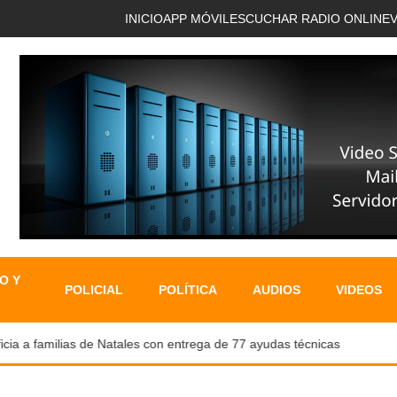
INICIO
APP MÓVIL
ESCUCHAR RADIO ONLINE
O Y
POLICIAL
POLÍTICA
AUDIOS
VIDEOS
a familias de Natales con entrega de 77 ayudas técnicas