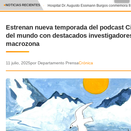
●
NOTICIAS RECIENTES
Hospital Dr. Augusto Essmann Burgos conmemora 8 añ
CRÓNICA
Estrenan nueva temporada del podcast Cie
✕
DEPORTES
del mundo con destacados investigadores
ENTRETENIMIENTO Y CULTURA
macrozona
POLICIAL
11 julio, 2025
por Departamento Prensa
Crónica
POLÍTICA
AUDIOS
VIDEOS
GALERIA DE FOTOS
APP MÓVIL