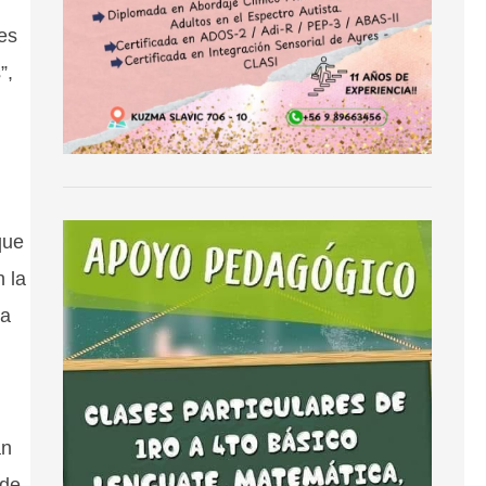
 es
”,
que
 la
ga
an
 de