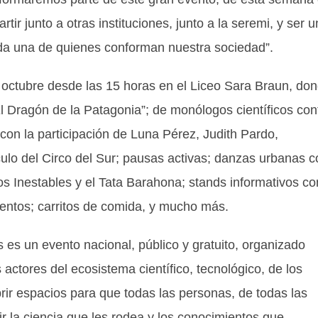
tir junto a otras instituciones, junto a la seremi, y ser u
ada una de quienes conforman nuestra sociedad”.
e octubre desde las 15 horas en el Liceo Sara Braun, do
“El Dragón de la Patagonia”; de monólogos científicos con
con la participación de Luna Pérez, Judith Pardo,
ulo del Circo del Sur; pausas activas; danzas urbanas c
os Inestables y el Tata Barahona; stands informativos co
ientos; carritos de comida, y mucho más.
s es un evento nacional, público y gratuito, organizado
actores del ecosistema científico, tecnológico, de los
brir espacios para que todas las personas, de todas las
r la ciencia que les rodea y los conocimientos que