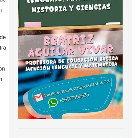
n
nde
tra
on
n