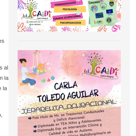
es
s al
n la
 la
o,