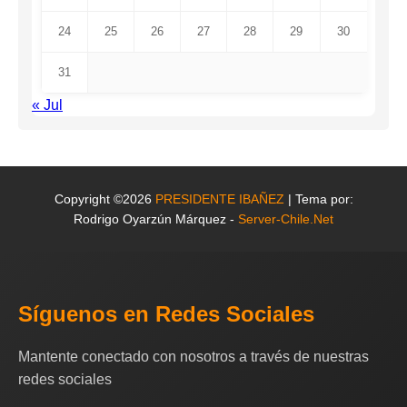
24
25
26
27
28
29
30
31
« Jul
Copyright ©2026
PRESIDENTE IBAÑEZ
| Tema por:
Rodrigo Oyarzún Márquez -
Server-Chile.Net
Síguenos en Redes Sociales
Mantente conectado con nosotros a través de nuestras
redes sociales