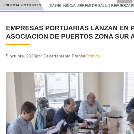
●
NOTICIAS RECIENTES
DÍA DEL NIÑO/A: SEREMI DE SALUD REFUERZA F
CRÓNICA
EMPRESAS PORTUARIAS LANZAN EN 
✕
DEPORTES
ASOCIACION DE PUERTOS ZONA SUR 
ENTRETENIMIENTO Y CULTURA
POLICIAL
5 octubre, 2023
por Departamento Prensa
Crónica
POLÍTICA
AUDIOS
VIDEOS
GALERIA DE FOTOS
APP MÓVIL