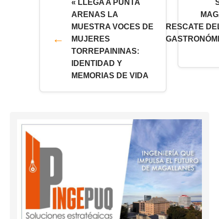
« LLEGA A PUNTA
ARENAS LA
MAG
MUESTRA VOCES DE
RESCATE DE
MUJERES
GASTRONÓM
TORREPAININAS:
IDENTIDAD Y
MEMORIAS DE VIDA