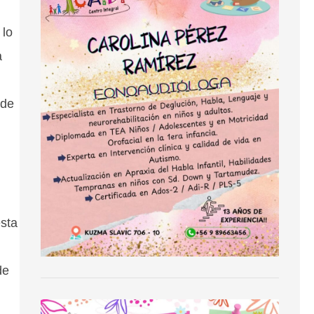
 lo
a
 de
esta
de