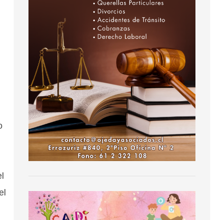
o
el
el