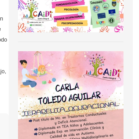
on
e
odo
jo,