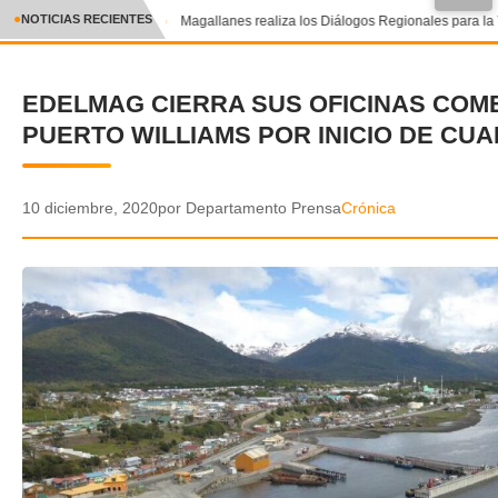
●
NOTICIAS RECIENTES
Magallanes realiza los Diálogos Regionales para la T
CRÓNICA
EDELMAG CIERRA SUS OFICINAS COM
✕
DEPORTES
PUERTO WILLIAMS POR INICIO DE CU
ENTRETENIMIENTO Y CULTURA
POLICIAL
10 diciembre, 2020
por Departamento Prensa
Crónica
POLÍTICA
AUDIOS
VIDEOS
GALERIA DE FOTOS
APP MÓVIL