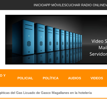
INICIO
APP MÓVIL
ESCUCHAR RADIO ONLINE
O Y
POLICIAL
POLÍTICA
AUDIOS
VIDEOS
cas del Gas Licuado de Gasco Magallanes en la hotelería