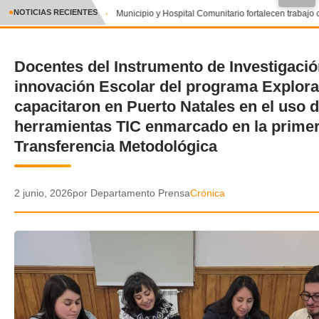
●
NOTICIAS RECIENTES
Municipio y Hospital Comunitario fortalecen trabajo 
CRÓNICA
Docentes del Instrumento de Investigació
✕
DEPORTES
innovación Escolar del programa Explora
ENTRETENIMIENTO Y CULTURA
capacitaron en Puerto Natales en el uso 
herramientas TIC enmarcado en la prime
POLICIAL
Transferencia Metodológica
POLÍTICA
2 junio, 2026
por Departamento Prensa
Crónica
AUDIOS
VIDEOS
GALERIA DE FOTOS
APP MÓVIL