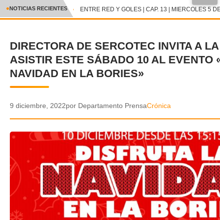
●
NOTICIAS RECIENTES
ENTRE RED Y GOLES | CAP. 13 | MIERCOLES 5 DE
CRÓNICA
DIRECTORA DE SERCOTEC INVITA A L
✕
DEPORTES
ASISTIR ESTE SÁBADO 10 AL EVENTO 
ENTRETENIMIENTO Y CULTURA
NAVIDAD EN LA BORIES»
POLICIAL
9 diciembre, 2022
por Departamento Prensa
Crónica
POLÍTICA
AUDIOS
VIDEOS
GALERIA DE FOTOS
APP MÓVIL