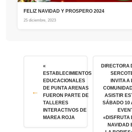
FELIZ NAVIDAD Y PROSPERO 2024
25 diciembre, 2023
«
DIRECTORA 
ESTABLECIMIENTOS
SERCOT
EDUCACIONALES
INVITA A
DE PUNTA ARENAS
COMUNIDAD
FUERON PARTE DE
ASISTIR ES
TALLERES
SÁBADO 10 
INTERACTIVOS DE
EVEN
MAREA ROJA
«DISFRUTA 
NAVIDAD 