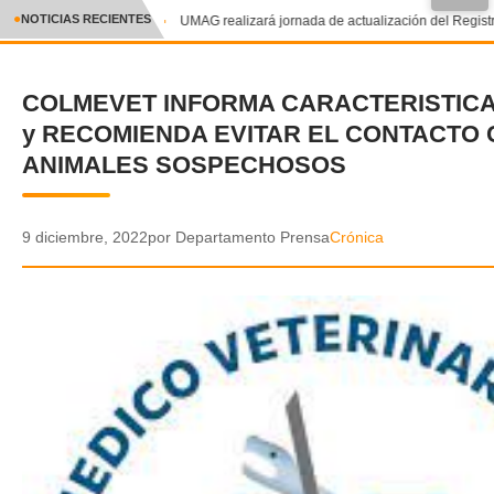
●
NOTICIAS RECIENTES
UMAG realizará jornada de actualización del Registro
CRÓNICA
COLMEVET INFORMA CARACTERISTICA
✕
DEPORTES
y RECOMIENDA EVITAR EL CONTACTO
ENTRETENIMIENTO Y CULTURA
ANIMALES SOSPECHOSOS
POLICIAL
9 diciembre, 2022
por Departamento Prensa
Crónica
POLÍTICA
AUDIOS
VIDEOS
GALERIA DE FOTOS
APP MÓVIL