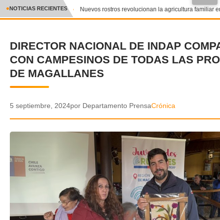
●
NOTICIAS RECIENTES
Nuevos rostros revolucionan la agricultura familiar en
CRÓNICA
DIRECTOR NACIONAL DE INDAP COMP
✕
DEPORTES
CON CAMPESINOS DE TODAS LAS PRO
ENTRETENIMIENTO Y CULTURA
DE MAGALLANES
POLICIAL
5 septiembre, 2024
por Departamento Prensa
Crónica
POLÍTICA
AUDIOS
VIDEOS
GALERIA DE FOTOS
APP MÓVIL