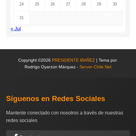
24
25
26
27
28
29
30
31
« Jul
Copyright ©2026
PRESIDENTE IBAÑEZ
| Tema por:
Rodrigo Oyarzún Márquez -
Server-Chile.Net
Síguenos en Redes Sociales
Mantente conectado con nosotros a través de nuestras
redes sociales