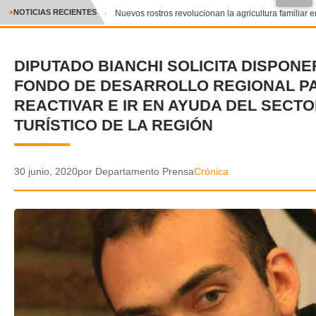
●
NOTICIAS RECIENTES
Nuevos rostros revolucionan la agricultura familiar en
CRÓNICA
DIPUTADO BIANCHI SOLICITA DISPONE
✕
DEPORTES
FONDO DE DESARROLLO REGIONAL P
ENTRETENIMIENTO Y CULTURA
REACTIVAR E IR EN AYUDA DEL SECT
TURÍSTICO DE LA REGIÓN
POLICIAL
POLÍTICA
30 junio, 2020
por Departamento Prensa
Crónica
AUDIOS
VIDEOS
GALERIA DE FOTOS
APP MÓVIL