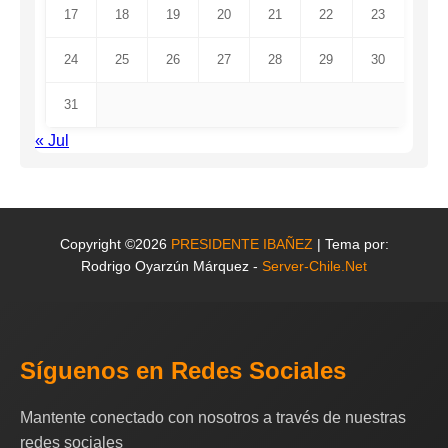
17
18
19
20
21
22
23
24
25
26
27
28
29
30
31
« Jul
Copyright ©2026
PRESIDENTE IBAÑEZ
| Tema por:
Rodrigo Oyarzún Márquez -
Server-Chile.Net
Síguenos en Redes Sociales
Mantente conectado con nosotros a través de nuestras
redes sociales