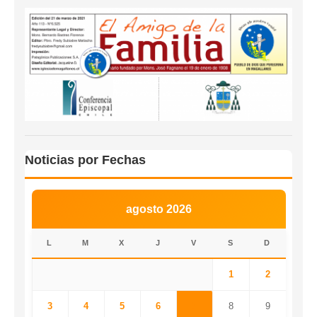
Noticias por Fechas
agosto 2026
L
M
X
J
V
S
D
1
2
3
4
5
6
7
8
9