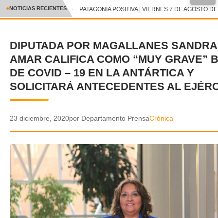
●
NOTICIAS RECIENTES
PATAGONIA POSITIVA | VIERNES 7 DE AGOSTO DE 
CRÓNICA
DIPUTADA POR MAGALLANES SANDRA
✕
DEPORTES
AMAR CALIFICA COMO “MUY GRAVE” 
ENTRETENIMIENTO Y CULTURA
DE COVID – 19 EN LA ANTÁRTICA Y
SOLICITARÁ ANTECEDENTES AL EJÉRC
POLICIAL
POLÍTICA
23 diciembre, 2020
por Departamento Prensa
Crónica
AUDIOS
VIDEOS
GALERIA DE FOTOS
APP MÓVIL