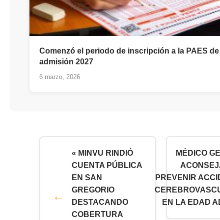
Comenzó el periodo de inscripción a la PAES de 
admisión 2027
6 marzo, 2026
« MINVU RINDIÓ
MÉDICO G
CUENTA PÚBLICA
ACONSEJ
EN SAN
PREVENIR ACC
GREGORIO
CEREBROVASC
DESTACANDO
EN LA EDAD A
COBERTURA