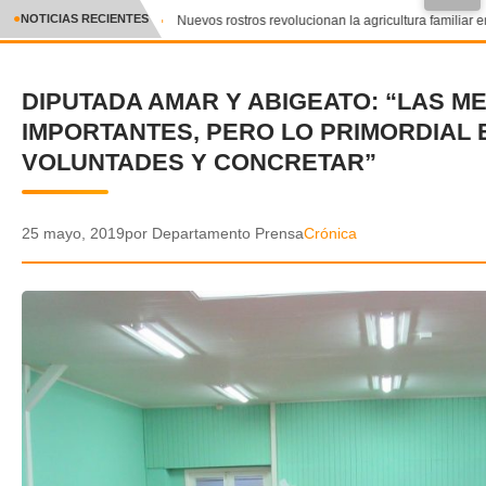
●
NOTICIAS RECIENTES
Nuevos rostros revolucionan la agricultura familiar e
CRÓNICA
DIPUTADA AMAR Y ABIGEATO: “LAS M
✕
DEPORTES
IMPORTANTES, PERO LO PRIMORDIAL 
ENTRETENIMIENTO Y CULTURA
VOLUNTADES Y CONCRETAR”
POLICIAL
25 mayo, 2019
por Departamento Prensa
Crónica
POLÍTICA
AUDIOS
VIDEOS
GALERIA DE FOTOS
APP MÓVIL