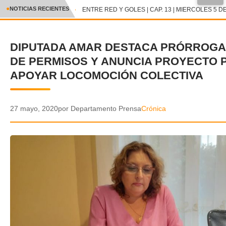
●
NOTICIAS RECIENTES
ENTRE RED Y GOLES | CAP. 13 | MIERCOLES 5 DE
CRÓNICA
DIPUTADA AMAR DESTACA PRÓRROGA
✕
DEPORTES
DE PERMISOS Y ANUNCIA PROYECTO 
ENTRETENIMIENTO Y CULTURA
APOYAR LOCOMOCIÓN COLECTIVA
POLICIAL
27 mayo, 2020
por Departamento Prensa
Crónica
POLÍTICA
AUDIOS
VIDEOS
GALERIA DE FOTOS
APP MÓVIL