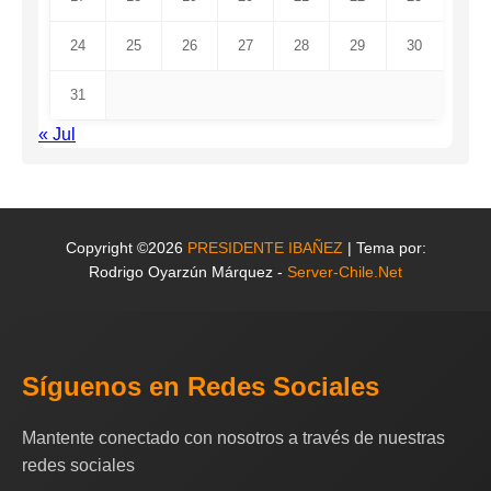
24
25
26
27
28
29
30
31
« Jul
Copyright ©2026
PRESIDENTE IBAÑEZ
| Tema por:
Rodrigo Oyarzún Márquez -
Server-Chile.Net
Síguenos en Redes Sociales
Mantente conectado con nosotros a través de nuestras
redes sociales