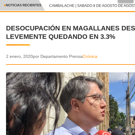
●
NOTICIAS RECIENTES
CAMBALACHE | SABADO 8 DE AGOSTO DE AGOSTO
CRÓNICA
DESOCUPACIÓN EN MAGALLANES DES
✕
DEPORTES
LEVEMENTE QUEDANDO EN 3.3%
ENTRETENIMIENTO Y CULTURA
POLICIAL
2 enero, 2020
por Departamento Prensa
Crónica
POLÍTICA
AUDIOS
VIDEOS
GALERIA DE FOTOS
APP MÓVIL