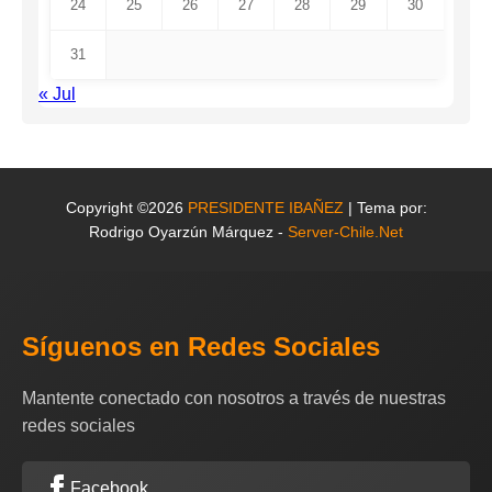
24
25
26
27
28
29
30
31
« Jul
Copyright ©2026
PRESIDENTE IBAÑEZ
| Tema por:
Rodrigo Oyarzún Márquez -
Server-Chile.Net
Síguenos en Redes Sociales
Mantente conectado con nosotros a través de nuestras
redes sociales
Facebook