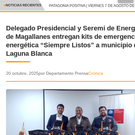
●
NOTICIAS RECIENTES
PATAGONIA POSITIVA | VIERNES 7 DE AGOSTO DE 
CRÓNICA
Delegado Presidencial y Seremi de Energ
✕
DEPORTES
de Magallanes entregan kits de emergenc
ENTRETENIMIENTO Y CULTURA
energética “Siempre Listos” a municipio 
Laguna Blanca
POLICIAL
POLÍTICA
20 octubre, 2025
por Departamento Prensa
Crónica
AUDIOS
VIDEOS
GALERIA DE FOTOS
APP MÓVIL