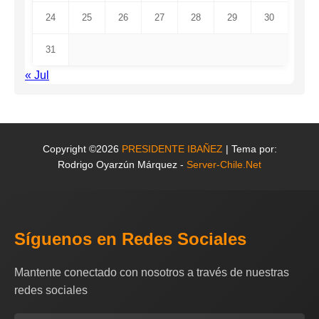
24
25
26
27
28
29
30
31
« Jul
Copyright ©2026
PRESIDENTE IBAÑEZ
| Tema por:
Rodrigo Oyarzún Márquez -
Server-Chile.Net
Síguenos en Redes Sociales
Mantente conectado con nosotros a través de nuestras
redes sociales