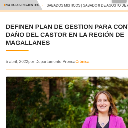
●
NOTICIAS RECIENTES
SABADOS MISTICOS | SABADO 8 DE AGOSTO DE A
CRÓNICA
DEFINEN PLAN DE GESTION PARA CON
✕
DEPORTES
DAÑO DEL CASTOR EN LA REGIÓN DE
ENTRETENIMIENTO Y CULTURA
MAGALLANES
POLICIAL
5 abril, 2022
por Departamento Prensa
Crónica
POLÍTICA
AUDIOS
VIDEOS
GALERIA DE FOTOS
APP MÓVIL