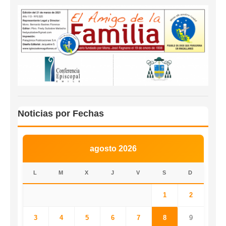
Noticias por Fechas
agosto 2026
L
M
X
J
V
S
D
1
2
3
4
5
6
7
8
9