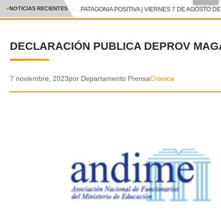
●
NOTICIAS RECIENTES
PATAGONIA POSITIVA | VIERNES 7 DE AGOSTO DE 
CRÓNICA
DECLARACIÓN PUBLICA DEPROV MAG
✕
DEPORTES
ENTRETENIMIENTO Y CULTURA
7 noviembre, 2023
por Departamento Prensa
Crónica
POLICIAL
POLÍTICA
AUDIOS
VIDEOS
GALERIA DE FOTOS
APP MÓVIL