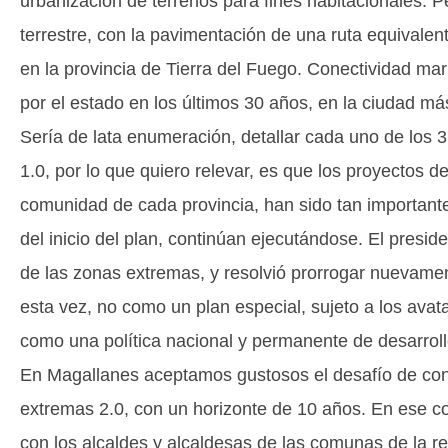
urbanización de terrenos para fines habitacionales. 
terrestre, con la pavimentación de una ruta equivalen
en la provincia de Tierra del Fuego. Conectividad mar
por el estado en los últimos 30 años, en la ciudad má
Sería de lata enumeración, detallar cada uno de los 
1.0, por lo que quiero relevar, es que los proyectos d
comunidad de cada provincia, han sido tan important
del inicio del plan, continúan ejecutándose. El presid
de las zonas extremas, y resolvió prorrogar nuevament
esta vez, no como un plan especial, sujeto a los avat
como una política nacional y permanente de desarrol
En Magallanes aceptamos gustosos el desafío de con
extremas 2.0, con un horizonte de 10 años. En ese c
con los alcaldes y alcaldesas de las comunas de la reg