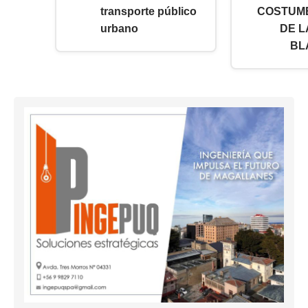
transporte público
COSTUM
urbano
DE 
BL