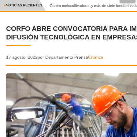
●
NOTICIAS RECIENTES
Cuatro motocultivadores y más de siete toneladas de 
CRÓNICA
CORFO ABRE CONVOCATORIA PARA IM
✕
DEPORTES
DIFUSIÓN TECNOLÓGICA EN EMPRESA
ENTRETENIMIENTO Y CULTURA
POLICIAL
17 agosto, 2022
por Departamento Prensa
Crónica
POLÍTICA
AUDIOS
VIDEOS
GALERIA DE FOTOS
APP MÓVIL