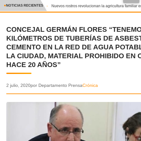
●
NOTICIAS RECIENTES
Nuevos rostros revolucionan la agricultura familiar en
CRÓNICA
CONCEJAL GERMÁN FLORES “TENEMO
✕
DEPORTES
KILÓMETROS DE TUBERÍAS DE ASBES
ENTRETENIMIENTO Y CULTURA
CEMENTO EN LA RED DE AGUA POTAB
LA CIUDAD, MATERIAL PROHIBIDO EN 
POLICIAL
HACE 20 AÑOS”
POLÍTICA
2 julio, 2020
por Departamento Prensa
Crónica
AUDIOS
VIDEOS
GALERIA DE FOTOS
APP MÓVIL