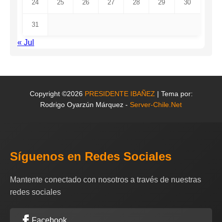
24
25
26
27
28
29
30
31
« Jul
Copyright ©2026
PRESIDENTE IBAÑEZ
| Tema por:
Rodrigo Oyarzún Márquez -
Server-Chile.Net
Síguenos en Redes Sociales
Mantente conectado con nosotros a través de nuestras
redes sociales
Facebook