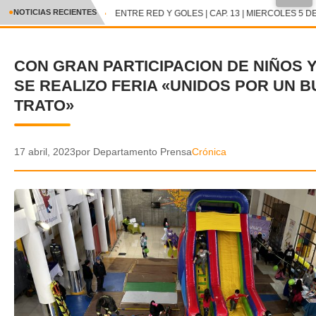
●
NOTICIAS RECIENTES
ENTRE RED Y GOLES | CAP. 13 | MIERCOLES 5 DE
CRÓNICA
CON GRAN PARTICIPACION DE NIÑOS Y
✕
DEPORTES
SE REALIZO FERIA «UNIDOS POR UN 
ENTRETENIMIENTO Y CULTURA
TRATO»
POLICIAL
17 abril, 2023
por Departamento Prensa
Crónica
POLÍTICA
AUDIOS
VIDEOS
GALERIA DE FOTOS
APP MÓVIL