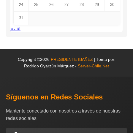
24
25
26
27
28
29
30
31
« Jul
Copyright ©2026
PRESIDENTE IBAÑEZ
| Tema por:
Rodrigo Oyarzún Márquez -
Server-Chile.Net
Síguenos en Redes Sociales
Mantente conectado con nosotros a través de nuestras
redes sociales