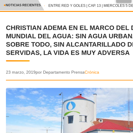
●
NOTICIAS RECIENTES
ENTRE RED Y GOLES | CAP. 13 | MIERCOLES 5 DE
CRÓNICA
CHRISTIAN ADEMA EN EL MARCO DEL 
✕
DEPORTES
MUNDIAL DEL AGUA: SIN AGUA URBAN
ENTRETENIMIENTO Y CULTURA
SOBRE TODO, SIN ALCANTARILLADO 
SERVIDAS, LA VIDA ES MUY ADVERSA
POLICIAL
POLÍTICA
23 marzo, 2019
por Departamento Prensa
Crónica
AUDIOS
VIDEOS
GALERIA DE FOTOS
APP MÓVIL