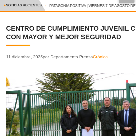
●
NOTICIAS RECIENTES
PATAGONIA POSITIVA | VIERNES 7 DE AGOSTO DE 
CRÓNICA
CENTRO DE CUMPLIMIENTO JUVENIL 
✕
DEPORTES
CON MAYOR Y MEJOR SEGURIDAD
ENTRETENIMIENTO Y CULTURA
POLICIAL
11 diciembre, 2025
por Departamento Prensa
Crónica
POLÍTICA
AUDIOS
VIDEOS
GALERIA DE FOTOS
APP MÓVIL