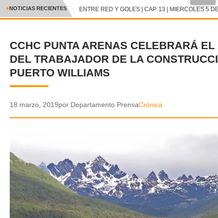
●
NOTICIAS RECIENTES
ENTRE RED Y GOLES | CAP. 13 | MIERCOLES 5 DE
CRÓNICA
CCHC PUNTA ARENAS CELEBRARÁ EL 
✕
DEPORTES
DEL TRABAJADOR DE LA CONSTRUCC
ENTRETENIMIENTO Y CULTURA
PUERTO WILLIAMS
POLICIAL
18 marzo, 2019
por Departamento Prensa
Crónica
POLÍTICA
AUDIOS
VIDEOS
GALERIA DE FOTOS
APP MÓVIL