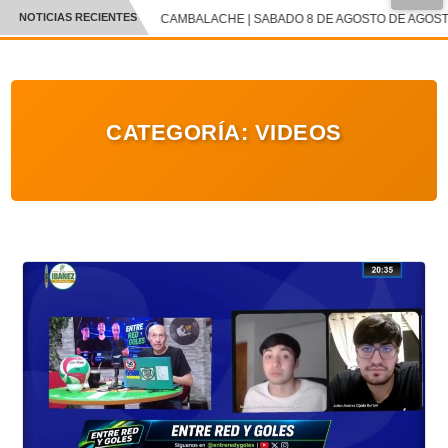
●
NOTICIAS RECIENTES
CAMBALACHE | SABADO 8 DE AGOSTO DE AGOSTO 
CRÓNICA
✕
DEPORTES
CATEGORÍA:
VIDEOS
ENTRETENIMIENTO Y CULTURA
POLICIAL
POLÍTICA
AUDIOS
VIDEOS
GALERIA DE FOTOS
APP MÓVIL