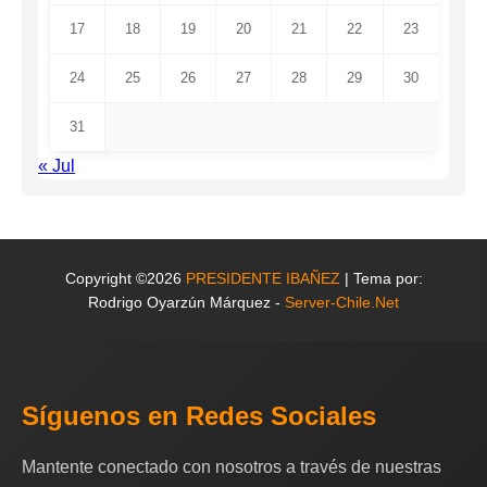
17
18
19
20
21
22
23
24
25
26
27
28
29
30
31
« Jul
Copyright ©2026
PRESIDENTE IBAÑEZ
| Tema por:
Rodrigo Oyarzún Márquez -
Server-Chile.Net
Síguenos en Redes Sociales
Mantente conectado con nosotros a través de nuestras