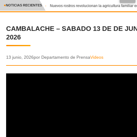
●
NOTICIAS RECIENTES
Nuevos rostros revolucionan la agricultura familiar e
CRÓNICA
CAMBALACHE – SABADO 13 DE DE JU
✕
DEPORTES
2026
ENTRETENIMIENTO Y CULTURA
POLICIAL
13 junio, 2026
por Departamento de Prensa
Videos
POLÍTICA
AUDIOS
VIDEOS
GALERIA DE FOTOS
APP MÓVIL