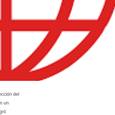
cción del
en un
gró