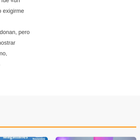
 fue «un
o exigirme
donan, pero
mostrar
mo,
s