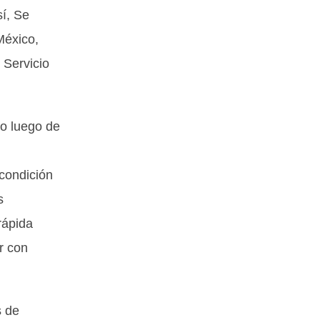
í, Se
México,
 Servicio
o luego de
condición
s
rápida
r con
s de