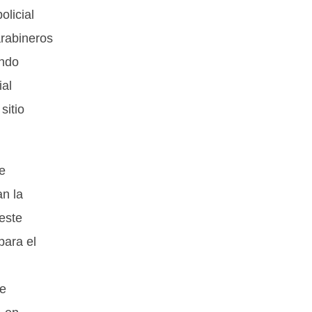
olicial
arabineros
ando
ial
sitio
e
an la
este
para el
de