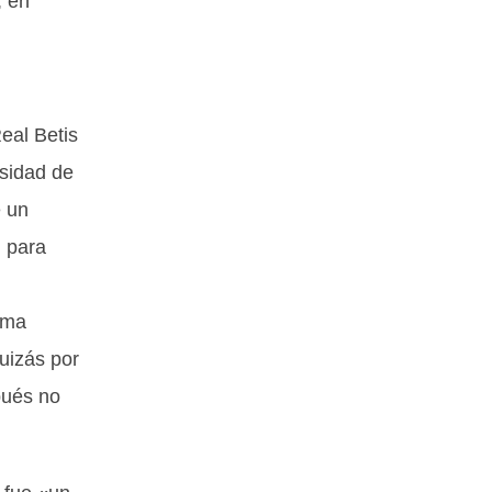
, en
eal Betis
sidad de
e un
n para
lema
uizás por
pués no