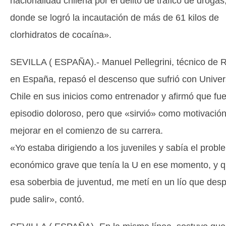
nacionalidad chilena por el delito de tráfico de drogas
donde se logró la incautación de más de 61 kilos de
clorhidratos de cocaína».
SEVILLA ( ESPAÑA).- Manuel Pellegrini, técnico de R
en España, repasó el descenso que sufrió con Univer
Chile en sus inicios como entrenador y afirmó que fu
episodio doloroso, pero que «sirvió» como motivació
mejorar en el comienzo de su carrera.
«Yo estaba dirigiendo a los juveniles y sabía el prob
económico grave que tenía la U en ese momento, y q
esa soberbia de juventud, me metí en un lío que des
pude salir», contó.