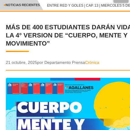
●
NOTICIAS RECIENTES
ENTRE RED Y GOLES | CAP. 13 | MIERCOLES 5 DE
CRÓNICA
MÁS DE 400 ESTUDIANTES DARÁN VID
✕
DEPORTES
LA 4° VERSION DE “CUERPO, MENTE Y
ENTRETENIMIENTO Y CULTURA
MOVIMIENTO”
POLICIAL
21 octubre, 2025
por Departamento Prensa
Crónica
POLÍTICA
AUDIOS
VIDEOS
GALERIA DE FOTOS
APP MÓVIL