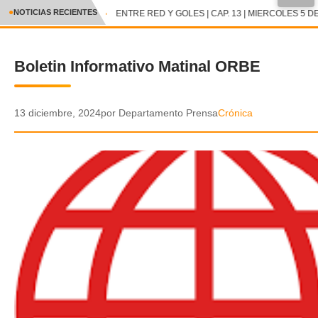
●
NOTICIAS RECIENTES
ENTRE RED Y GOLES | CAP. 13 | MIERCOLES 5 DE
CRÓNICA
Boletin Informativo Matinal ORBE
✕
DEPORTES
ENTRETENIMIENTO Y CULTURA
13 diciembre, 2024
por Departamento Prensa
Crónica
POLICIAL
POLÍTICA
AUDIOS
VIDEOS
GALERIA DE FOTOS
APP MÓVIL