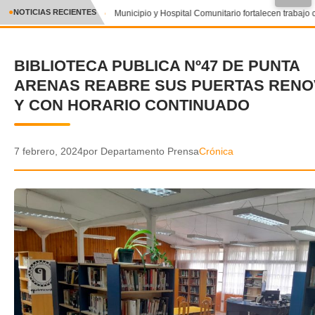
●
NOTICIAS RECIENTES
Municipio y Hospital Comunitario fortalecen trabajo 
CRÓNICA
BIBLIOTECA PUBLICA Nº47 DE PUNTA
✕
DEPORTES
ARENAS REABRE SUS PUERTAS REN
ENTRETENIMIENTO Y CULTURA
Y CON HORARIO CONTINUADO
POLICIAL
7 febrero, 2024
por Departamento Prensa
Crónica
POLÍTICA
AUDIOS
VIDEOS
GALERIA DE FOTOS
APP MÓVIL