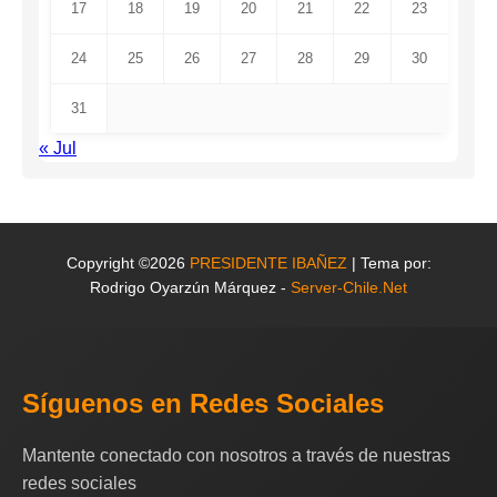
17
18
19
20
21
22
23
24
25
26
27
28
29
30
31
« Jul
Copyright ©2026
PRESIDENTE IBAÑEZ
| Tema por:
Rodrigo Oyarzún Márquez -
Server-Chile.Net
Síguenos en Redes Sociales
Mantente conectado con nosotros a través de nuestras
redes sociales