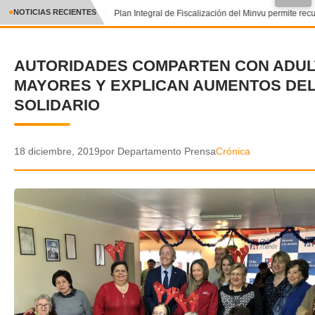
NOTICIAS RECIENTES
Plan Integral de Fiscalización del Minvu permite recu
CRÓNICA
AUTORIDADES COMPARTEN CON ADU
✕
DEPORTES
MAYORES Y EXPLICAN AUMENTOS DEL
ENTRETENIMIENTO Y CULTURA
SOLIDARIO
POLICIAL
18 diciembre, 2019
por Departamento Prensa
Crónica
POLÍTICA
AUDIOS
VIDEOS
GALERIA DE FOTOS
APP MÓVIL