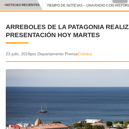
●
NOTICIAS RECIENTES
TIEMPO DE NOTICIAS – UNA RADIO CON HISTORIA 
CRÓNICA
ARREBOLES DE LA PATAGONIA REALI
✕
DEPORTES
PRESENTACIÓN HOY MARTES
ENTRETENIMIENTO Y CULTURA
POLICIAL
23 julio, 2019
por Departamento Prensa
Crónica
POLÍTICA
AUDIOS
VIDEOS
GALERIA DE FOTOS
APP MÓVIL