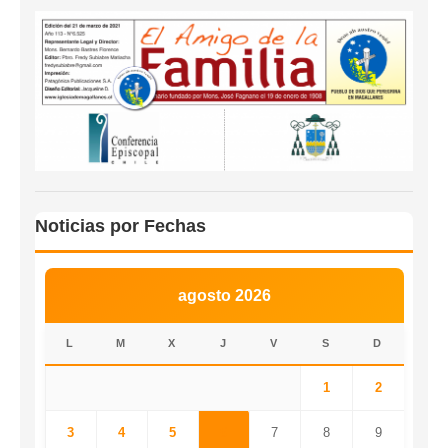
Noticias por Fechas
agosto 2026
L
M
X
J
V
S
D
1
2
3
4
5
6
7
8
9