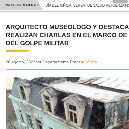
●
NOTICIAS RECIENTES
DÍA DEL NIÑO/A: SEREMI DE SALUD REFUERZA FI
CRÓNICA
ARQUITECTO MUSEOLOGO Y DESTACA
✕
DEPORTES
REALIZAN CHARLAS EN EL MARCO DE 
ENTRETENIMIENTO Y CULTURA
DEL GOLPE MILITAR
POLICIAL
28 agosto, 2023
por Departamento Prensa
Crónica
POLÍTICA
AUDIOS
VIDEOS
GALERIA DE FOTOS
APP MÓVIL