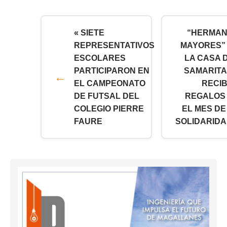
« SIETE
“HERMA
REPRESENTATIVOS
MAYORES”
ESCOLARES
LA CASA 
PARTICIPARON EN
SAMARIT
EL CAMPEONATO
RECI
DE FUTSAL DEL
REGALOS
COLEGIO PIERRE
EL MES DE
FAURE
SOLIDARIDA