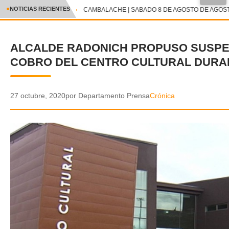
●
NOTICIAS RECIENTES
CAMBALACHE | SABADO 8 DE AGOSTO DE AGOSTO
CRÓNICA
ALCALDE RADONICH PROPUSO SUSP
✕
DEPORTES
COBRO DEL CENTRO CULTURAL DURAN
ENTRETENIMIENTO Y CULTURA
POLICIAL
27 octubre, 2020
por Departamento Prensa
Crónica
POLÍTICA
AUDIOS
VIDEOS
GALERIA DE FOTOS
APP MÓVIL